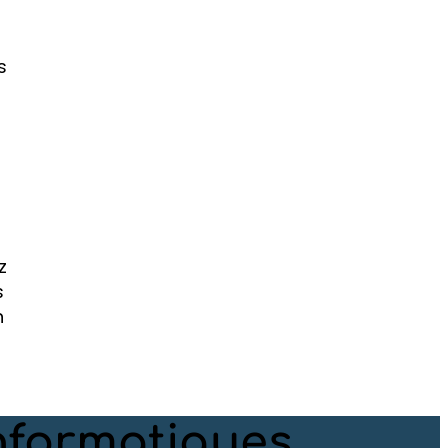
s
z
s
n
nformatiques