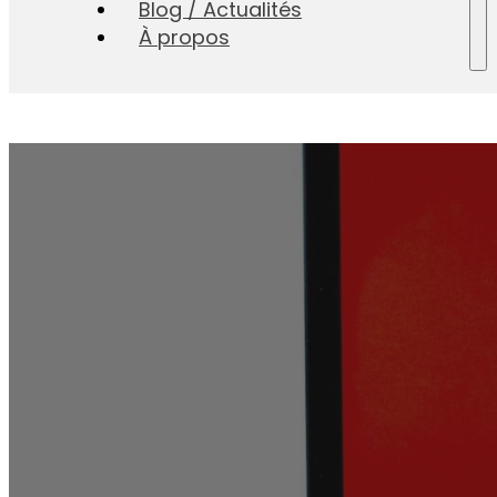
Blog / Actualités
À propos
Comment éviter les
sécu
Willy Bonneau
2 février 2024