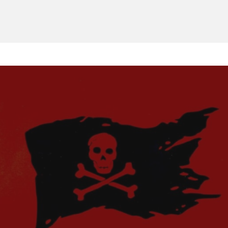
 virus et malwares :
rité informatique