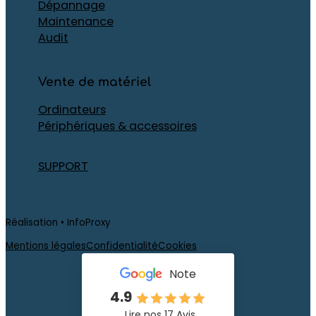
Dépannage
Maintenance
Audit
Vente de matériel
Ordinateurs
Périphériques & accessoires
SUPPORT
Réalisation • InfoProxy
Mentions légales
Confidentialité
Cookies
Note
4.9
Lire nos 17 Avis