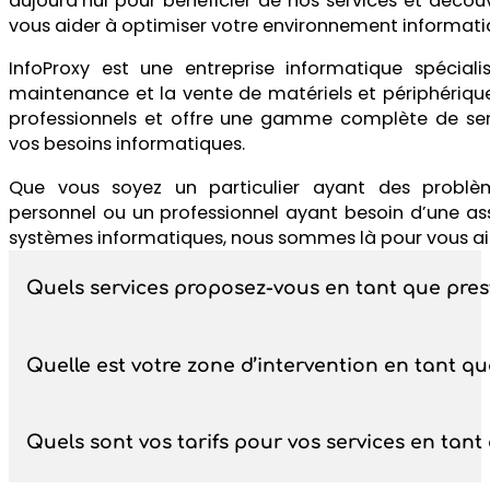
aujourd’hui pour bénéficier de nos services et déc
vous aider à optimiser votre environnement informati
InfoProxy est une entreprise informatique spécial
maintenance et la vente de matériels et périphériques
professionnels et offre une gamme complète de ser
vos besoins informatiques.
Que vous soyez un particulier ayant des problè
personnel ou un professionnel ayant besoin d’une as
systèmes informatiques, nous sommes là pour vous ai
Quels services proposez-vous en tant que pres
Quelle est votre zone d’intervention en tant q
Nous proposons une gamme complète de services inform
de réseaux, la récupération de données et l’assistan
Quels sont vos tarifs pour vos services en tant
Nous intervenons auprès des particuliers et des pro
de Veigné. Veuillez nous contacter pour vérifier si